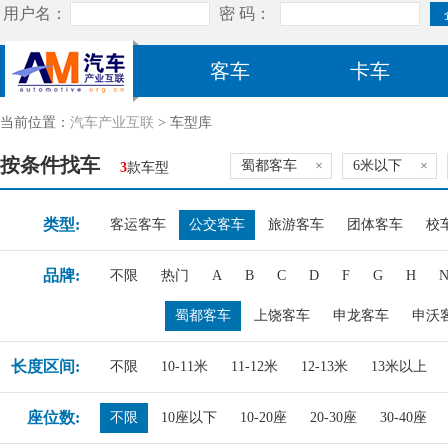
客车
卡车
当前位置：
汽车产业互联
> 车型库
按条件找车
蜀都客车
×
6米以下
×
3
款车型
类型:
客运客车
公交客车
旅游客车
团体客车
校
品牌:
不限
热门
A
B
C
D
F
G
H
蜀都客车
上饶客车
申龙客车
申沃
长度区间:
不限
10-11米
11-12米
12-13米
13米以上
座位数:
不限
10座以下
10-20座
20-30座
30-40座