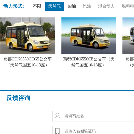
动力形式:
不限
天然气
柴油
汽油
混合动力
燃料
蜀都CDK6550CEG5公交车
蜀都CDK6550CE公交车（天
蜀都
（天然气国五10-13座）
然气国五10-13座）
（
反馈咨询