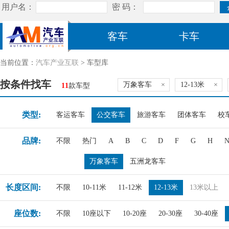
客车
卡车
当前位置：
汽车产业互联
> 车型库
按条件找车
万象客车
×
12-13米
×
11
款车型
类型:
客运客车
公交客车
旅游客车
团体客车
校
品牌:
不限
热门
A
B
C
D
F
G
H
万象客车
五洲龙客车
长度区间:
不限
10-11米
11-12米
12-13米
13米以上
座位数:
不限
10座以下
10-20座
20-30座
30-40座