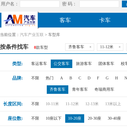
客车
卡车
当前位置：
汽车产业互联
> 车型库
按条件找车
齐鲁客车
×
11-12米
×
0
款车型
类型:
客运客车
公交客车
旅游客车
团体客车
校
品牌:
不限
热门
A
B
C
D
F
G
H
齐鲁客车
青年客车
奇瑞商用车
长度区间:
不限
10-11米
11-12米
12-13米
13米以上
座位数:
不限
10座以下
10-20座
20-30座
30-40座