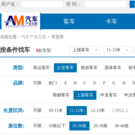
客车
卡车
当前位置：
汽车产业互联
> 车型库
按条件找车
上饶客车
×
11-12米
×
8
款车型
类型:
客运客车
公交客车
旅游客车
团体客车
校
品牌:
不限
热门
A
B
C
D
F
G
H
蜀都客车
上饶客车
申龙客车
申沃
长度区间:
不限
10-11米
11-12米
12-13米
13米以上
座位数:
不限
10座以下
10-20座
20-30座
30-40座