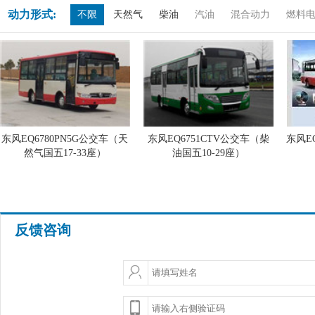
动力形式:
不限
天然气
柴油
汽油
混合动力
燃料
东风EQ6780PN5G公交车（天
东风EQ6751CTV公交车（柴
东风E
然气国五17-33座）
油国五10-29座）
反馈咨询