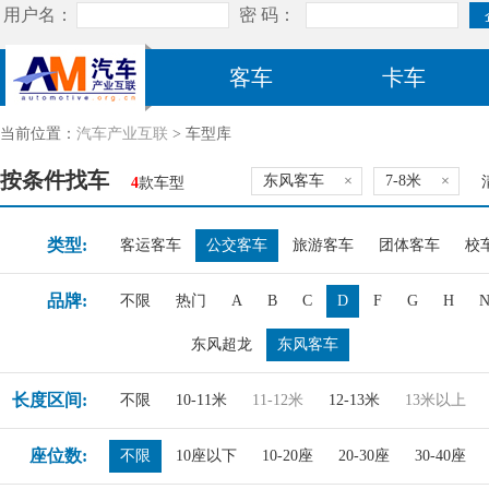
客车
卡车
当前位置：
汽车产业互联
> 车型库
按条件找车
东风客车
×
7-8米
×
4
款车型
类型:
客运客车
公交客车
旅游客车
团体客车
校
品牌:
不限
热门
A
B
C
D
F
G
H
东风超龙
东风客车
长度区间:
不限
10-11米
11-12米
12-13米
13米以上
座位数:
不限
10座以下
10-20座
20-30座
30-40座