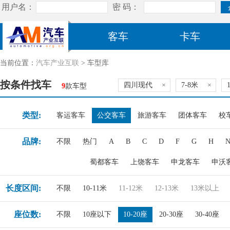
客车
卡车
当前位置：
汽车产业互联
> 车型库
按条件找车
四川现代
×
7-8米
×
9
款车型
类型:
客运客车
公交客车
旅游客车
团体客车
校
品牌:
不限
热门
A
B
C
D
F
G
H
蜀都客车
上饶客车
申龙客车
申沃
长度区间:
不限
10-11米
11-12米
12-13米
13米以上
座位数:
不限
10座以下
10-20座
20-30座
30-40座