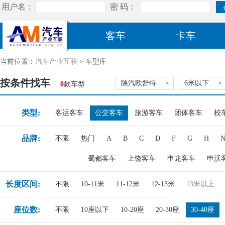
客车
卡车
当前位置：
汽车产业互联
> 车型库
按条件找车
陕汽欧舒特
×
6米以下
×
0
款车型
类型:
客运客车
公交客车
旅游客车
团体客车
校
品牌:
不限
热门
A
B
C
D
F
G
H
蜀都客车
上饶客车
申龙客车
申沃
长度区间:
不限
10-11米
11-12米
12-13米
13米以上
座位数:
不限
10座以下
10-20座
20-30座
30-40座