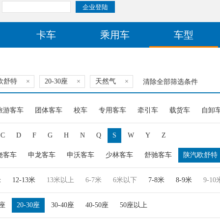
卡车
乘用车
车型
欧舒特
×
20-30座
×
天然气
×
清除全部筛选条件
旅游客车
团体客车
校车
专用客车
牵引车
载货车
自卸
C
D
F
G
H
N
Q
S
W
Y
Z
饶客车
申龙客车
申沃客车
少林客车
舒驰客车
陕汽欧舒特
米
12-13米
13米以上
6-7米
6米以下
7-8米
8-9米
9-10
0座
20-30座
30-40座
40-50座
50座以上