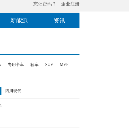
新能源
资讯
车
专用卡车
轿车
SUV
MVP
四川现代
米