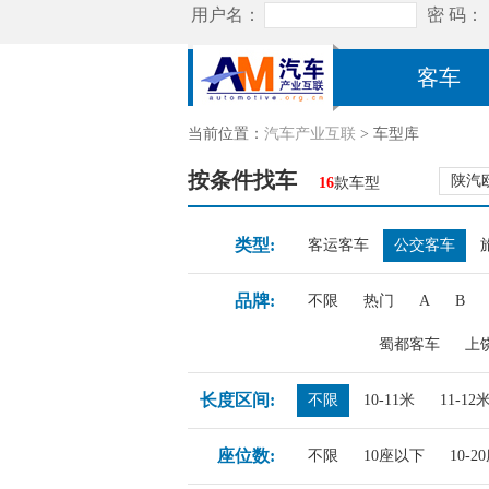
客车
当前位置：
汽车产业互联
> 车型库
按条件找车
陕汽
16
款车型
类型:
客运客车
公交客车
品牌:
不限
热门
A
B
蜀都客车
上
长度区间:
不限
10-11米
11-12
座位数:
不限
10座以下
10-2