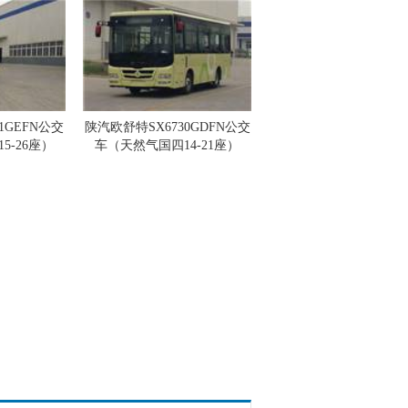
1GEFN公交
陕汽欧舒特SX6730GDFN公交
5-26座）
车（天然气国四14-21座）