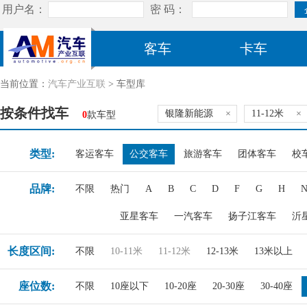
客车
卡车
当前位置：
汽车产业互联
> 车型库
按条件找车
银隆新能源
×
11-12米
×
0
款车型
类型:
客运客车
公交客车
旅游客车
团体客车
校
品牌:
不限
热门
A
B
C
D
F
G
H
亚星客车
一汽客车
扬子江客车
沂
长度区间:
不限
10-11米
11-12米
12-13米
13米以上
座位数:
不限
10座以下
10-20座
20-30座
30-40座