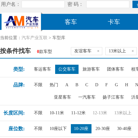
客车
卡车
当前位置：
汽车产业互联
> 车型库
按条件找车
友谊客车
×
13米以上
×
0
款车型
类型:
客运客车
公交客车
旅游客车
团体客车
校
品牌:
不限
热门
A
B
C
D
F
G
H
亚星客车
一汽客车
扬子江客车
沂
长度区间:
不限
10-11米
11-12米
12-13米
13米以上
座位数:
不限
10座以下
10-20座
20-30座
30-40座