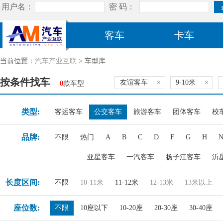
客车
卡车
当前位置：
汽车产业互联
> 车型库
按条件找车
友谊客车
×
9-10米
×
0
款车型
类型:
客运客车
公交客车
旅游客车
团体客车
校
品牌:
不限
热门
A
B
C
D
F
G
H
亚星客车
一汽客车
扬子江客车
沂
长度区间:
不限
10-11米
11-12米
12-13米
13米以上
座位数:
不限
10座以下
10-20座
20-30座
30-40座