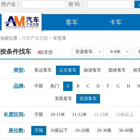
客车
卡车
当前位置：
汽车产业互联
> 车型库
按条件找车
安源客车
×
8-9米
×
4
款车型
类型:
客运客车
公交客车
旅游客车
团体客车
校
品牌:
不限
热门
A
B
C
D
F
G
H
安凯客车
安源客车
长度区间:
不限
10-11米
11-12米
12-13米
13米以上
座位数:
不限
10座以下
10-20座
20-30座
30-40座