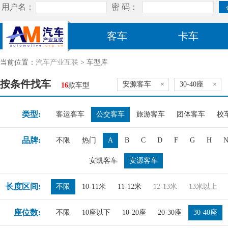
客车
卡车
当前位置：
汽车产业互联
> 车型库
按条件找车
安源客车
×
30-40座
×
16
款车型
类型:
客运客车
公交客车
旅游客车
团体客车
校
品牌:
不限
热门
A
B
C
D
F
G
H
安凯客车
安源客车
长度区间:
不限
10-11米
11-12米
12-13米
13米以上
座位数:
不限
10座以下
10-20座
20-30座
30-40座