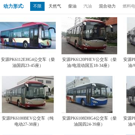
动力形式:
不限
天然气
柴油
汽油
混合动力
燃料
安源PK6112EHG4公交车（柴
安源PK6120PHEV公交车（柴
安源P
油国四23-45座）
油/电混动国五18-34座）
油/
安源PK6100BEV公交车（纯
安源PK6108DHG4公交车（柴
安源P
电动27-38座）
油国四24-39座）
油/