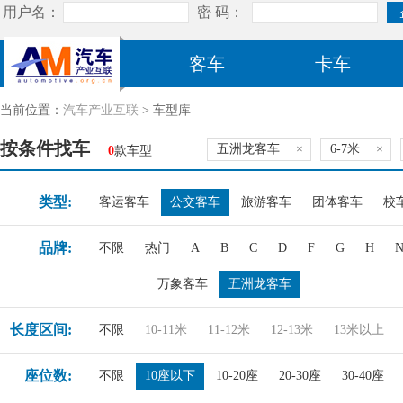
客车
卡车
当前位置：
汽车产业互联
> 车型库
按条件找车
五洲龙客车
×
6-7米
×
0
款车型
类型:
客运客车
公交客车
旅游客车
团体客车
校
品牌:
不限
热门
A
B
C
D
F
G
H
万象客车
五洲龙客车
长度区间:
不限
10-11米
11-12米
12-13米
13米以上
座位数:
不限
10座以下
10-20座
20-30座
30-40座