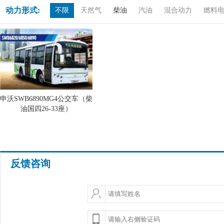
动力形式:
不限
天然气
柴油
汽油
混合动力
燃料
申沃SWB6890MG4公交车（柴
油国四26-33座）
反馈咨询