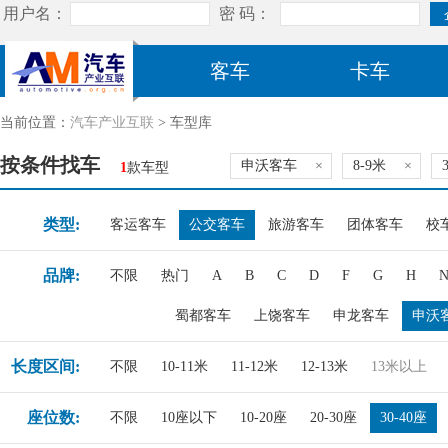
客车
卡车
当前位置：
汽车产业互联
> 车型库
按条件找车
申沃客车
×
8-9米
×
1
款车型
类型:
客运客车
公交客车
旅游客车
团体客车
校
品牌:
不限
热门
A
B
C
D
F
G
H
蜀都客车
上饶客车
申龙客车
申沃
长度区间:
不限
10-11米
11-12米
12-13米
13米以上
座位数:
不限
10座以下
10-20座
20-30座
30-40座