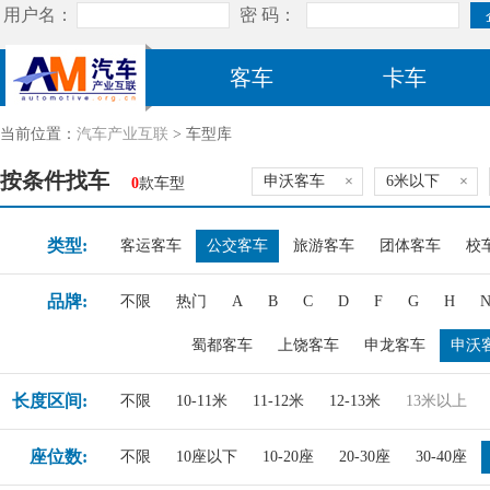
客车
卡车
当前位置：
汽车产业互联
> 车型库
按条件找车
申沃客车
×
6米以下
×
0
款车型
类型:
客运客车
公交客车
旅游客车
团体客车
校
品牌:
不限
热门
A
B
C
D
F
G
H
蜀都客车
上饶客车
申龙客车
申沃
长度区间:
不限
10-11米
11-12米
12-13米
13米以上
座位数:
不限
10座以下
10-20座
20-30座
30-40座