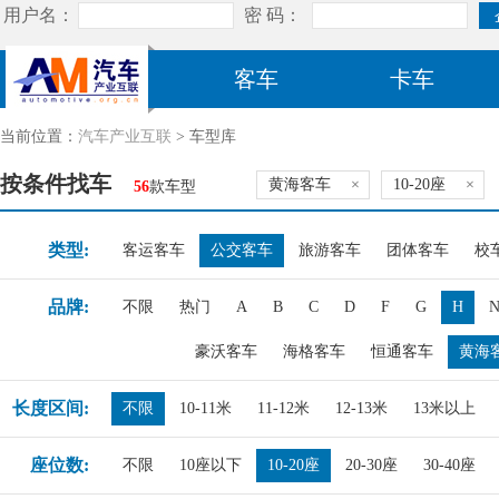
客车
卡车
当前位置：
汽车产业互联
> 车型库
按条件找车
黄海客车
×
10-20座
×
56
款车型
类型:
客运客车
公交客车
旅游客车
团体客车
校
品牌:
不限
热门
A
B
C
D
F
G
H
豪沃客车
海格客车
恒通客车
黄海
长度区间:
不限
10-11米
11-12米
12-13米
13米以上
座位数:
不限
10座以下
10-20座
20-30座
30-40座