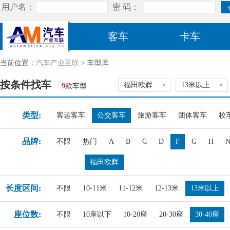
客车
卡车
当前位置：
汽车产业互联
> 车型库
按条件找车
福田欧辉
×
13米以上
×
9
款车型
类型:
客运客车
公交客车
旅游客车
团体客车
校
品牌:
不限
热门
A
B
C
D
F
G
H
福田欧辉
长度区间:
不限
10-11米
11-12米
12-13米
13米以上
座位数:
不限
10座以下
10-20座
20-30座
30-40座