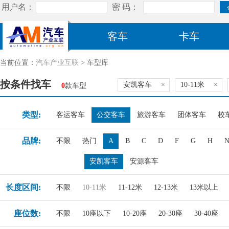
客车
卡车
当前位置：
汽车产业互联
> 车型库
按条件找车
安凯客车
×
10-11米
×
0
款车型
类型:
客运客车
公交客车
旅游客车
团体客车
校
品牌:
不限
热门
A
B
C
D
F
G
H
安凯客车
安源客车
长度区间:
不限
10-11米
11-12米
12-13米
13米以上
座位数:
不限
10座以下
10-20座
20-30座
30-40座