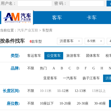
客车
卡车
当前位置：
汽车产业互联
> 车型库
按条件找车
沂星客车
×
8-9米
×
0
款车型
类型:
客运客车
公交客车
旅游客车
团体客车
校
品牌:
不限
热门
A
B
C
D
F
G
H
亚星客车
一汽客车
扬子江客车
沂
长度区间:
不限
10-11米
11-12米
12-13米
13米以上
座位数:
不限
10座以下
10-20座
20-30座
30-40座