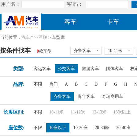
客车
卡车
当前位置：
汽车产业互联
> 车型库
按条件找车
齐鲁客车
×
10-11米
×
0
款车型
类型:
客运客车
公交客车
旅游客车
团体客车
校
品牌:
不限
热门
A
B
C
D
F
G
H
齐鲁客车
青年客车
奇瑞商用车
长度区间:
不限
10-11米
11-12米
12-13米
13米以上
座位数:
不限
10座以下
10-20座
20-30座
30-40座