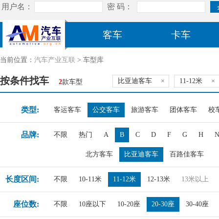
客车
卡车
当前位置：
汽车产业互联
> 车型库
按条件找车
比亚迪客车
×
11-12米
×
2
款车型
类型:
客运客车
公交客车
旅游客车
团体客车
校
品牌:
不限
热门
A
B
C
D
F
G
H
北方客车
比亚迪客车
百路佳客车
长度区间:
不限
10-11米
11-12米
12-13米
13米以上
座位数:
不限
10座以下
10-20座
20-30座
30-40座