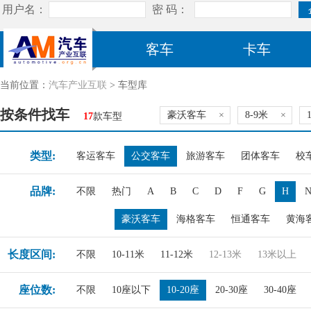
客车
卡车
当前位置：
汽车产业互联
> 车型库
按条件找车
豪沃客车
×
8-9米
×
17
款车型
类型:
客运客车
公交客车
旅游客车
团体客车
校
品牌:
不限
热门
A
B
C
D
F
G
H
豪沃客车
海格客车
恒通客车
黄海
长度区间:
不限
10-11米
11-12米
12-13米
13米以上
座位数:
不限
10座以下
10-20座
20-30座
30-40座