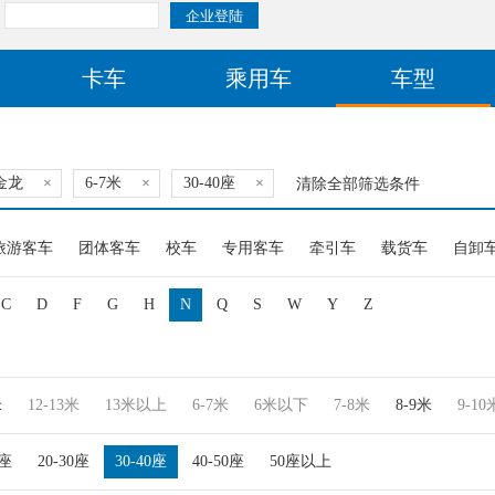
卡车
乘用车
车型
金龙
×
6-7米
×
30-40座
×
清除全部筛选条件
旅游客车
团体客车
校车
专用客车
牵引车
载货车
自卸
C
D
F
G
H
N
Q
S
W
Y
Z
米
12-13米
13米以上
6-7米
6米以下
7-8米
8-9米
9-10
0座
20-30座
30-40座
40-50座
50座以上