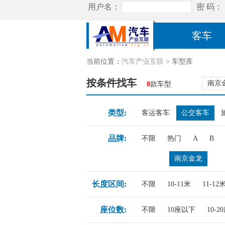
客车
当前位置：
汽车产业互联
> 车型库
按条件找车
南京
0
款车型
类型:
客运客车
公交客车
品牌:
不限
热门
A
B
南京金龙
长度区间:
不限
10-11米
11-12
座位数:
不限
10座以下
10-2