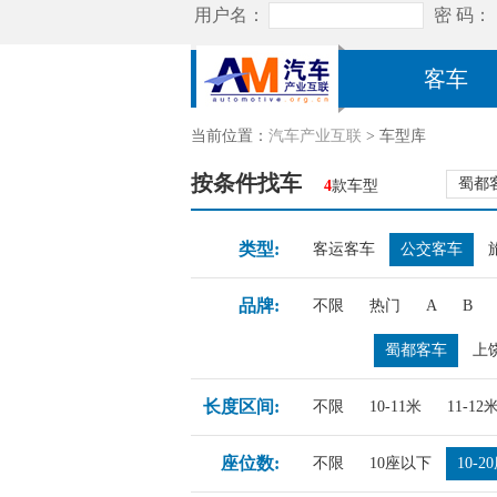
客车
当前位置：
汽车产业互联
> 车型库
按条件找车
蜀都
4
款车型
类型:
客运客车
公交客车
品牌:
不限
热门
A
B
蜀都客车
上
长度区间:
不限
10-11米
11-12
座位数:
不限
10座以下
10-2