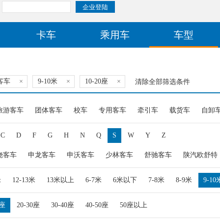
卡车
乘用车
车型
客车
×
9-10米
×
10-20座
×
清除全部筛选条件
旅游客车
团体客车
校车
专用客车
牵引车
载货车
自卸
C
D
F
G
H
N
Q
S
W
Y
Z
饶客车
申龙客车
申沃客车
少林客车
舒驰客车
陕汽欧舒特
米
12-13米
13米以上
6-7米
6米以下
7-8米
8-9米
9-10
0座
20-30座
30-40座
40-50座
50座以上