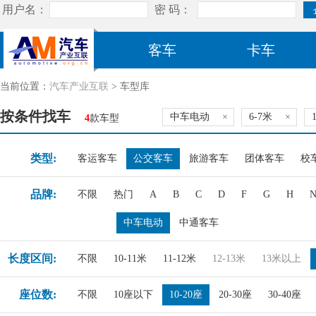
客车
卡车
当前位置：
汽车产业互联
> 车型库
按条件找车
中车电动
×
6-7米
×
4
款车型
类型:
客运客车
公交客车
旅游客车
团体客车
校
品牌:
不限
热门
A
B
C
D
F
G
H
中车电动
中通客车
长度区间:
不限
10-11米
11-12米
12-13米
13米以上
座位数:
不限
10座以下
10-20座
20-30座
30-40座