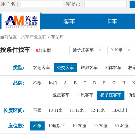
客车
卡车
当前位置：
汽车产业互联
> 车型库
按条件找车
扬子江客车
×
9-10米
×
0
款车型
类型:
客运客车
公交客车
旅游客车
团体客车
校
品牌:
不限
热门
A
B
C
D
F
G
H
亚星客车
一汽客车
扬子江客车
沂
长度区间:
不限
10-11米
11-12米
12-13米
13米以上
座位数:
不限
10座以下
10-20座
20-30座
30-40座