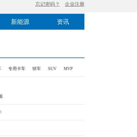
新能源
资讯
车
专用卡车
轿车
SUV
MVP
源
米