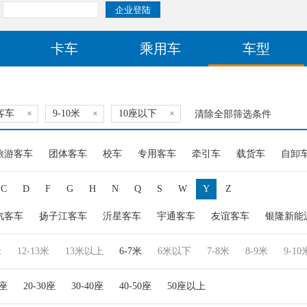
卡车
乘用车
车型
客车
×
9-10米
×
10座以下
×
清除全部筛选条件
旅游客车
团体客车
校车
专用客车
牵引车
载货车
自卸
C
D
F
G
H
N
Q
S
W
Y
Z
汽客车
扬子江客车
沂星客车
宇通客车
友谊客车
银隆新能
米
12-13米
13米以上
6-7米
6米以下
7-8米
8-9米
9-10
0座
20-30座
30-40座
40-50座
50座以上