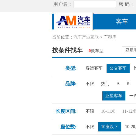
客车
当前位置：
汽车产业互联
> 车型库
按条件找车
亚星
0
款车型
类型:
客运客车
公交客车
品牌:
不限
热门
A
B
亚星客车
一
长度区间:
不限
10-11米
11-12
座位数:
不限
10座以下
10-2