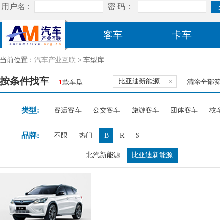
客车
卡车
当前位置：
汽车产业互联
> 车型库
按条件找车
比亚迪新能源
×
清除全部
1
款车型
类型:
客运客车
公交客车
旅游客车
团体客车
校
品牌:
不限
热门
B
R
S
北汽新能源
比亚迪新能源