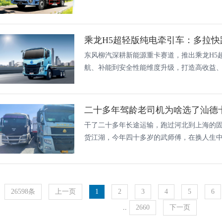
东风柳汽深耕新能源重卡赛道，推出乘龙H5
航、补能到安全性能维度升级，打造高收益、高
二十多年驾龄老司机为啥选了汕德卡G
干了二十多年长途运输，跑过河北到上海的
货江湖，今年四十多岁的武师傅，在换人生中这
26598条
上一页
1
2
3
4
5
6
..
2660
下一页