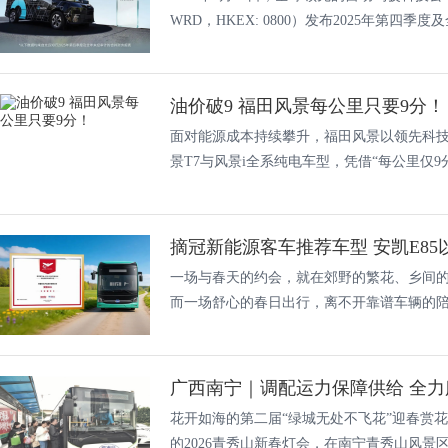
WRD，HKEX: 0800）发布2025年第四
油价破9 福田风景每公里只要9分！
面对能源成本持续攀升，福田风景以领先科
景T7与风景i全系纯电车型，凭借“每公里仅9分.
摘冠新能源客车推荐车型 安凯E85以
一场与春天的约会，就在郊野的繁花、乡间
而一场舒心的春日出行，离不开靠谱车辆的陪伴
广西南宁｜调配运力保障供给 全
花开如海的第二届“绿城无处不飞花”迎春赏
的2026青秀山新春灯会，在南宁青秀山风景区.