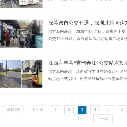
深莞跨市公交开通，深圳北站直达
据客车网获悉，2026年3月21日，深圳巴
公交T535线路。该线路从深圳北站东广场直达东
江西宜丰县“杏韵春江”公交站点投
据客车网获悉，江西省宜丰县杏韵春江小区
站点已正式启用，所有途经该线路公交车均开始
18431条
上一页
1
2
3
4
5
6
..
1844
下一页