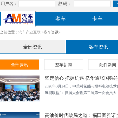
客车
卡车
当前位置：
汽车产业互联
>客车资讯>
全部资讯
客车资讯
全部资讯
整车新闻
配件新闻
坚定信心 把握机遇 亿华通张国强
2026年3月24日，中关村氢能与燃料电池技
氢能联盟”）换届大会暨第二届第一次会员大..
高油价时代破局之道：福田图雅诺全系