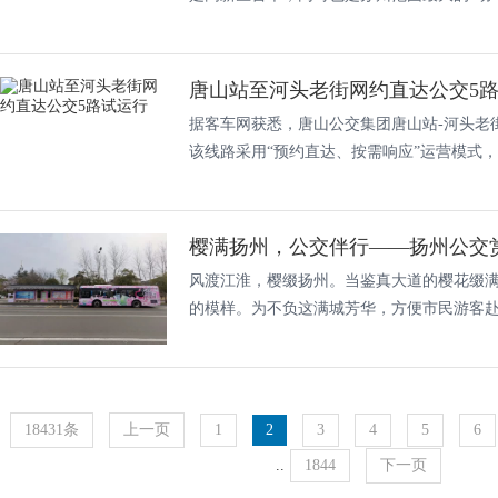
唐山站至河头老街网约直达公交5
据客车网获悉，唐山公交集团唐山站-河头老
该线路采用“预约直达、按需响应”运营模式，..
樱满扬州，公交伴行——扬州公交
风渡江淮，樱缀扬州。当鉴真大道的樱花缀
的模样。为不负这满城芳华，方便市民游客赴一
18431条
上一页
1
2
3
4
5
6
..
1844
下一页