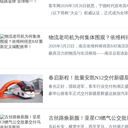
客车网2026年3月26日获悉，宁德时代宣
（以下简称“大众”）权威认证，正式成为全球..
物流老司机为何集体围观？依维柯得意
2026年3月25日，南京依维柯将得意8AT
极具活力的物流与生活枢纽——南京众彩农副产
春启新程！批量安凯N12交付新疆
春光正好，擂鼓进军，客车行业交付热潮正盛。2
豪华公路客车正式交付新疆星辉盛达旅游汽车运
古丝路焕新颜！亚星C9燃气公交
东起长安，横贯中亚，西至罗马，古丝绸之