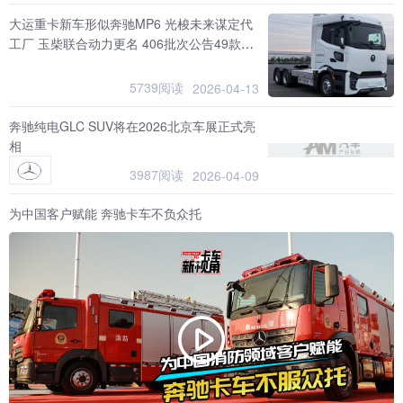
大运重卡新车形似奔驰MP6 光梭未来谋定代
工厂 玉柴联合动力更名 406批次公告49款牵
引车上榜
5739阅读
2026-04-13
奔驰纯电GLC SUV将在2026北京车展正式亮
相
3987阅读
2026-04-09
为中国客户赋能 奔驰卡车不负众托