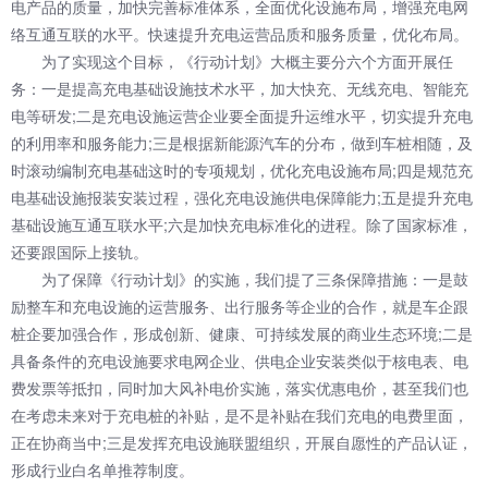
电产品的质量，加快完善标准体系，全面优化设施布局，增强充电网
络互通互联的水平。快速提升充电运营品质和服务质量，优化布局。
为了实现这个目标，《行动计划》大概主要分六个方面开展任
务：一是提高充电基础设施技术水平，加大快充、无线充电、智能充
电等研发;二是充电设施运营企业要全面提升运维水平，切实提升充电
的利用率和服务能力;三是根据新能源汽车的分布，做到车桩相随，及
时滚动编制充电基础这时的专项规划，优化充电设施布局;四是规范充
电基础设施报装安装过程，强化充电设施供电保障能力;五是提升充电
基础设施互通互联水平;六是加快充电标准化的进程。除了国家标准，
还要跟国际上接轨。
为了保障《行动计划》的实施，我们提了三条保障措施：一是鼓
励整车和充电设施的运营服务、出行服务等企业的合作，就是车企跟
桩企要加强合作，形成创新、健康、可持续发展的商业生态环境;二是
具备条件的充电设施要求电网企业、供电企业安装类似于核电表、电
费发票等抵扣，同时加大风补电价实施，落实优惠电价，甚至我们也
在考虑未来对于充电桩的补贴，是不是补贴在我们充电的电费里面，
正在协商当中;三是发挥充电设施联盟组织，开展自愿性的产品认证，
形成行业白名单推荐制度。