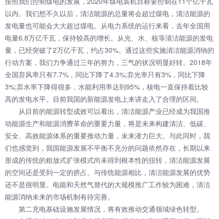
按照我们控制煤电的发展，2020年煤电装机目标要控制在11个亿千瓦
以内。我们想不久以后，清洁能源的总量将会超过煤电，清洁能源的
发电量也可能会大大超过煤电。从电力系统的运行来看，去年全国用
电量6.8万亿千瓦，保持较高的增长。从光、水、核等清洁能源的发电
量，已经突破了2万亿千瓦，约占30%。通过这些实施清洁能源消纳的
行动方案，我们力争通过三年的努力，三气的状况明显好转。2018年
全国弃风率只有7.7%，同比下降了4.3%;弃光率只有3%，同比下降
3%;弃水率下降得很多，水能利用率达到95%，核电一直保持着比较
高的发电水平。目前我国的新能源发电上来讲走入了合理的区间。
从目前的能源转型成效可以看出，清洁能源产业已经成为我国推
动能源生产和能源消费革命的重要力量，将是未来构建清洁、低碳、
安全、高效能源体系的重要推动力量，未来潜力巨大。与此同时，我
们也感觉到，我国能源发展不平衡不充分的问题依然存在，长期以来
形成的传统的粗放式扩张模式尚未得到根本性的扭转，清洁能源发展
的空间还是受到一定的挤占。与传统能源相比，清洁能源发展的优势
还不是很明显。电能和天然气替代的大规模推广工作较为困难，清洁
能源消纳未来的市场机制有待完善。
第二充电基础设施发展情况，将有效推动交通领域绿色转型。