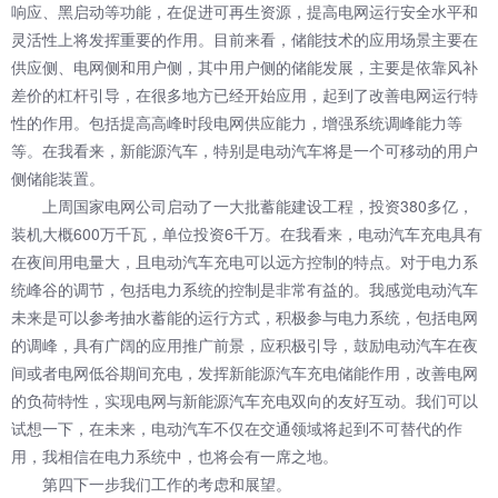
响应、黑启动等功能，在促进可再生资源，提高电网运行安全水平和
灵活性上将发挥重要的作用。目前来看，储能技术的应用场景主要在
供应侧、电网侧和用户侧，其中用户侧的储能发展，主要是依靠风补
差价的杠杆引导，在很多地方已经开始应用，起到了改善电网运行特
性的作用。包括提高高峰时段电网供应能力，增强系统调峰能力等
等。在我看来，新能源汽车，特别是电动汽车将是一个可移动的用户
侧储能装置。
上周国家电网公司启动了一大批蓄能建设工程，投资380多亿，
装机大概600万千瓦，单位投资6千万。在我看来，电动汽车充电具有
在夜间用电量大，且电动汽车充电可以远方控制的特点。对于电力系
统峰谷的调节，包括电力系统的控制是非常有益的。我感觉电动汽车
未来是可以参考抽水蓄能的运行方式，积极参与电力系统，包括电网
的调峰，具有广阔的应用推广前景，应积极引导，鼓励电动汽车在夜
间或者电网低谷期间充电，发挥新能源汽车充电储能作用，改善电网
的负荷特性，实现电网与新能源汽车充电双向的友好互动。我们可以
试想一下，在未来，电动汽车不仅在交通领域将起到不可替代的作
用，我相信在电力系统中，也将会有一席之地。
第四下一步我们工作的考虑和展望。