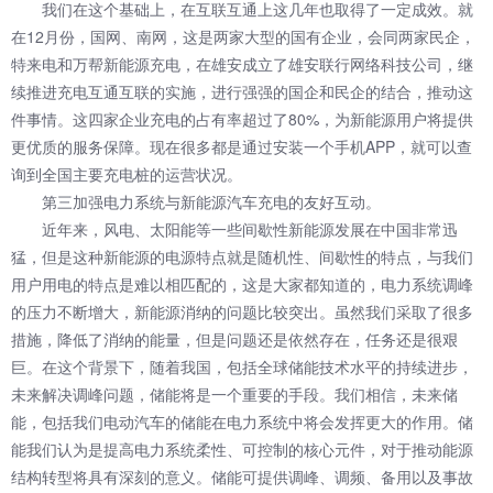
我们在这个基础上，在互联互通上这几年也取得了一定成效。就
在12月份，国网、南网，这是两家大型的国有企业，会同两家民企，
特来电和万帮新能源充电，在雄安成立了雄安联行网络科技公司，继
续推进充电互通互联的实施，进行强强的国企和民企的结合，推动这
件事情。这四家企业充电的占有率超过了80%，为新能源用户将提供
更优质的服务保障。现在很多都是通过安装一个手机APP，就可以查
询到全国主要充电桩的运营状况。
第三加强电力系统与新能源汽车充电的友好互动。
近年来，风电、太阳能等一些间歇性新能源发展在中国非常迅
猛，但是这种新能源的电源特点就是随机性、间歇性的特点，与我们
用户用电的特点是难以相匹配的，这是大家都知道的，电力系统调峰
的压力不断增大，新能源消纳的问题比较突出。虽然我们采取了很多
措施，降低了消纳的能量，但是问题还是依然存在，任务还是很艰
巨。在这个背景下，随着我国，包括全球储能技术水平的持续进步，
未来解决调峰问题，储能将是一个重要的手段。我们相信，未来储
能，包括我们电动汽车的储能在电力系统中将会发挥更大的作用。储
能我们认为是提高电力系统柔性、可控制的核心元件，对于推动能源
结构转型将具有深刻的意义。储能可提供调峰、调频、备用以及事故