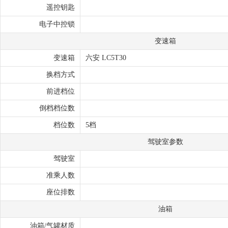
遥控钥匙
电子中控锁
变速箱
变速箱
六安 LC5T30
换档方式
前进档位
倒档档位数
档位数
5档
驾驶室参数
驾驶室
准乘人数
座位排数
油箱
油箱/气罐材质