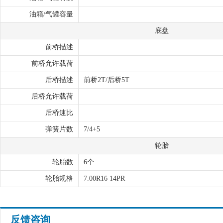
油箱/气罐容量
底盘
前桥描述
前桥允许载荷
后桥描述
前桥2T/后桥5T
后桥允许载荷
后桥速比
弹簧片数
7/4+5
轮胎
轮胎数
6个
轮胎规格
7.00R16 14PR
反馈咨询