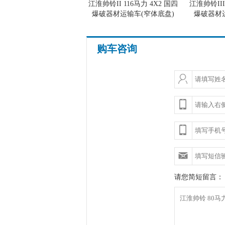
江淮帅铃II 116马力 4X2 国四
江淮帅铃III
爆破器材运输车(窄体底盘)
爆破器材
购车咨询
请您简短留言：