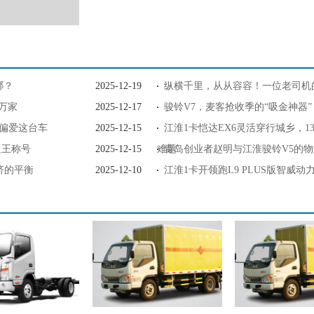
哪？
2025-12-19
纵横千里，从从容容！一位老司机
达万家
2025-12-17
骏铃V7，麦客抢收季的“吸金神器”
输偏爱这台车
2025-12-15
江淮1卡恺达EX6灵活穿行城乡，13
之王称号
2025-12-15
难题
青岛创业者赵明与江淮骏铃V5的
济的平衡
2025-12-10
江淮1卡开领跑L9 PLUS版智威