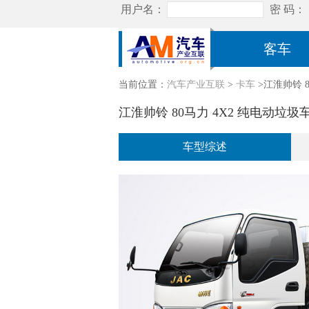
客车
当前位置：
汽车产业互联
>
卡车
>江淮帅铃 8
江淮帅铃 80马力 4X2 纯电动垃圾
车型综述