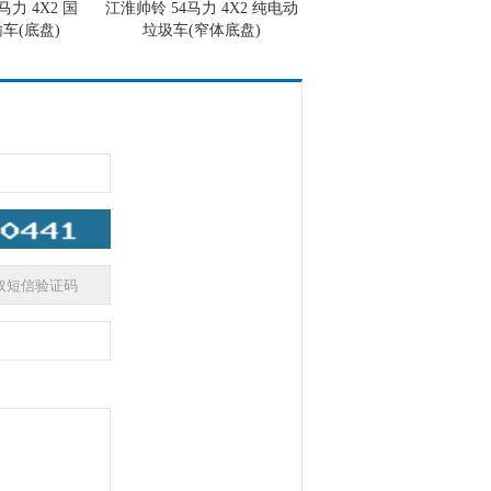
马力 4X2 国
江淮帅铃 54马力 4X2 纯电动
车(底盘)
垃圾车(窄体底盘)