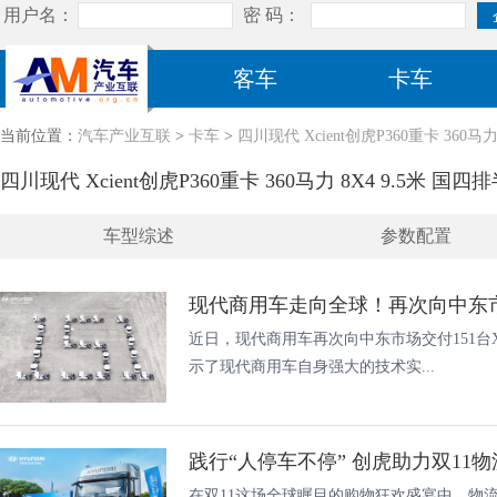
客车
卡车
当前位置：
汽车产业互联
>
卡车
>
四川现代 Xcient创虎P360重卡 360马
四川现代 Xcient创虎P360重卡 360马力 8X4 9.5米 国
车型综述
参数配置
近日，现代商用车再次向中东市场交付151台X
示了现代商用车自身强大的技术实...
践行“人停车不停” 创虎助力双11
在双11这场全球瞩目的购物狂欢盛宴中，物