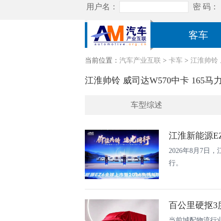
客车
当前位置：
汽车产业互联
>
卡车
>
江淮帅铃 威
江淮帅铃 威司达W570中卡 165马力 4
车型综述
江淮新能源E
2026年8月7
行。
百公里硬抠3
当前城配物流行