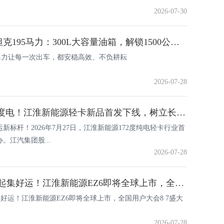
2026-07-30
江淮骏铃A9坦克195马力：300L大容量油箱，解锁1500公里超长续航
5马力让每一次出车，都安稳高效、不负耕耘
2026-07-28
行业首发172度电！江淮新能源轻卡新品首发下线，树立长续航标杆
新标杆！2026年7月27日，江淮新能源172度纯电轻卡行业首
。江汽集团股...
2026-07-28
卡友请就位E起集好运！江淮新能源EZ6即将全球上市，全国用户大会8.7盛大启幕！
好运！江淮新能源EZ6即将全球上市，全国用户大会8 7盛大
2026-07-28