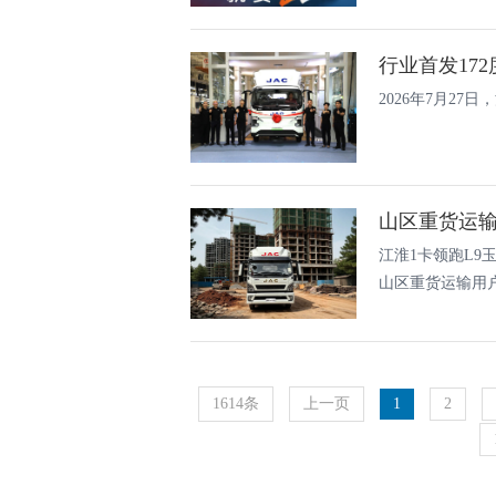
2026年7月2
江淮1卡领跑L9
山区重货运输用户
1614条
上一页
1
2