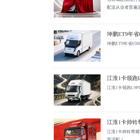
配送从业者普遍进
坤鹏ET9年省6
江淮1卡领跑L9
江淮1卡帅铃尊耀
景适配！