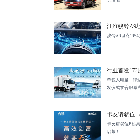
骏铃A9坦克19
单包大电量，绿运
发仪式在合肥举办
卡友请就位E起集
启幕！