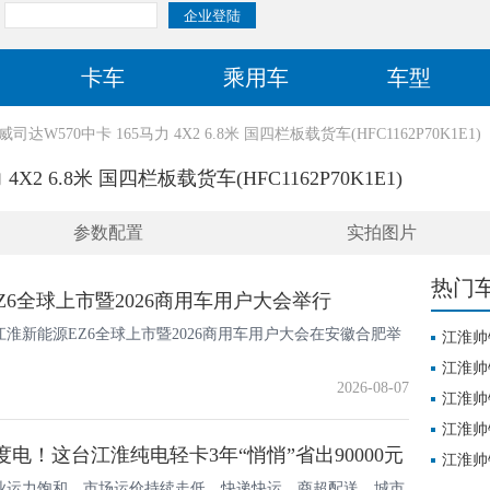
卡车
乘用车
车型
司达W570中卡 165马力 4X2 6.8米 国四栏板载货车(HFC1162P70K1E1)
X2 6.8米 国四栏板载货车(HFC1162P70K1E1)
参数配置
实拍图片
热门
Z6全球上市暨2026商用车用户大会举行
日，江淮新能源EZ6全球上市暨2026商用车用户大会在安徽合肥举
江淮帅铃
厢式载货车
江淮帅铃
2026-08-07
厢式载货车
江淮帅铃
厢式载货车
江淮帅铃
度电！这台江淮纯电轻卡3年“悄悄”省出90000元
栏板载货车(
江淮帅铃
业运力饱和，市场运价持续走低，快递快运、商超配送、城市