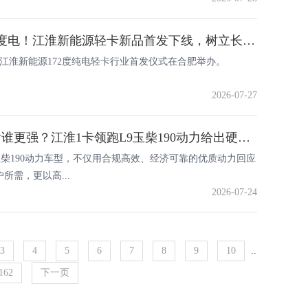
行业首发172度电！江淮新能源轻卡新品首发下线，树立长续航标杆
7日，江淮新能源172度纯电轻卡行业首发仪式在合肥举办。
2026-07-27
山区重货运输谁更强？江淮1卡领跑L9玉柴190动力给出硬核答案
玉柴190动力车型，不仅用合规高效、经济可靠的优质动力回应
所需，更以高...
2026-07-24
3
4
5
6
7
8
9
10
..
162
下一页