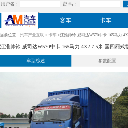
客车
卡车
当前位置：
汽车产业互联
>
卡车
>江淮帅铃 威司达W570中卡 165马力 4X2 
江淮帅铃 威司达W570中卡 165马力 4X2 7.5米 国四厢式载货
车型综述
参数配置