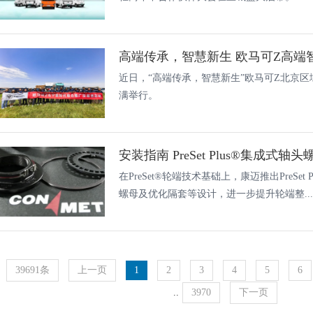
高端传承，智慧新生 欧马可Z高端智
近日，“高端传承，智慧新生”欧马可Z北京
满举行。
安装指南 PreSet Plus®集成式轴
在PreSet®轮端技术基础上，康迈推出PreSe
螺母及优化隔套等设计，进一步提升轮端整...
39691条
上一页
1
2
3
4
5
6
..
3970
下一页