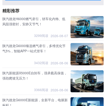
精彩推荐
陕汽德龙H6000燃气牵引，轿车化内饰、低
风阻强密封，安静又节气！
3299阅读
2026-08-07
陕汽德龙G6000臻选燃气牵引，多维优化节
气5%，智能APP一站式管车！
3432阅读
2026-08-06
陕汽新能源X5000E自卸车，强承载高保值，
强劲爬坡无压力！
3366阅读
2026-08-06
陕汽德龙G6000E新能源，全新平台，电驱新
标杆！