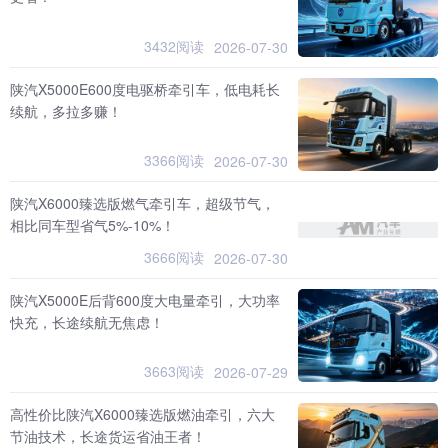
3432阅读
2026-07-30
陕汽X5000E600度电驱桥牵引车，低电耗长
续航，多拉多赚！
3366阅读
2026-07-30
陕汽X6000臻选版燃气牵引车，超级节气，
相比同车型省气5%-10%！
3666阅读
2026-07-30
陕汽X5000E后背600度大电量牵引，大功率
快充，长途续航无焦虑！
3663阅读
2026-07-29
高性价比陕汽X6000臻选版燃油牵引，六大
节油技术，长途货运省油王者！