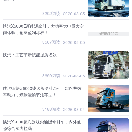
3202阅读
2026-08-05
陕汽X5000E新能源牵引，大功率大电量大空
间体验，创富盈利标杆！
3567阅读
2026-08-05
陕汽：工艺革新赋能提质增效
3699阅读
2026-08-05
陕汽德龙G6000臻选版柴油牵引，53%热效
率动力，煤炭运输节油车型！
3188阅读
2026-08-04
陕汽X6000超凡旗舰柴油版牵引车，内外兼
修综合实力拉满！