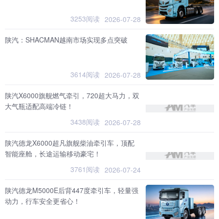
3253阅读
2026-07-28
陕汽：SHACMAN越南市场实现多点突破
3614阅读
2026-07-28
陕汽X6000旗舰燃气牵引，720超大马力，双
大气瓶适配高端冷链！
3438阅读
2026-07-28
陕汽德龙X6000超凡旗舰柴油牵引车，顶配
智能座舱，长途运输移动豪宅！
3761阅读
2026-07-24
陕汽德龙M5000E后背447度牵引车，轻量强
动力，行车安全更省心！