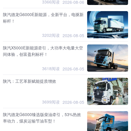
3366阅读
2026-08-06
陕汽德龙G6000E新能源，全新平台，电驱新
标杆！
3202阅读
2026-08-05
陕汽X5000E新能源牵引，大功率大电量大空
间体验，创富盈利标杆！
3618阅读
2026-08-05
陕汽：工艺革新赋能提质增效
3699阅读
2026-08-05
陕汽德龙G6000臻选版柴油牵引，53%热效
率动力，煤炭运输节油车型！