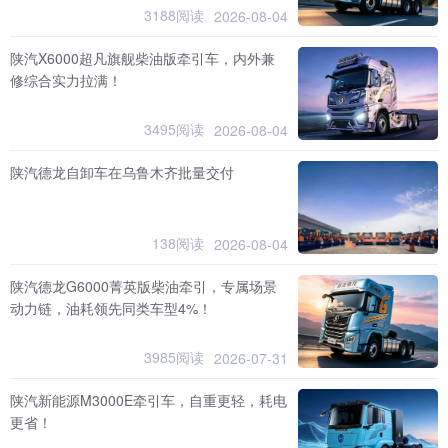
3188阅读
2026-08-04
陕汽X6000超凡旗舰柴油版牵引车，内外兼
修综合实力拉满！
3495阅读
2026-08-04
陕汽德龙自卸车在乌鲁木齐批量交付
138阅读
2026-08-04
陕汽德龙G6000菁英版柴油牵引，专属场景
动力链，油耗领先同类车型4%！
3985阅读
2026-07-31
陕汽新能源M3000E牵引车，自重更轻，耗电
更省！