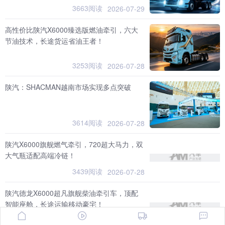
3663阅读
2026-07-29
高性价比陕汽X6000臻选版燃油牵引，六大
节油技术，长途货运省油王者！
3253阅读
2026-07-28
陕汽：SHACMAN越南市场实现多点突破
3614阅读
2026-07-28
陕汽X6000旗舰燃气牵引，720超大马力，双
大气瓶适配高端冷链！
3439阅读
2026-07-28
陕汽德龙X6000超凡旗舰柴油牵引车，顶配
智能座舱，长途运输移动豪宅！
3761阅读
2026-07-24