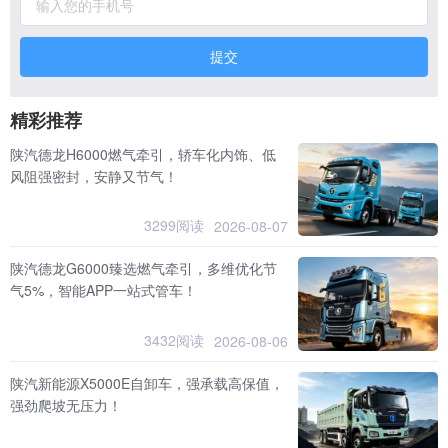
提交
精彩推荐
陕汽德龙H6000燃气牵引，轿车化内饰、低
风阻强密封，安静又节气！
3299阅读
2026-08-07
陕汽德龙G6000臻选燃气牵引，多维优化节
气5%，智能APP一站式管车！
3432阅读
2026-08-06
陕汽新能源X5000E自卸车，强承载高保值，
强劲爬坡无压力！