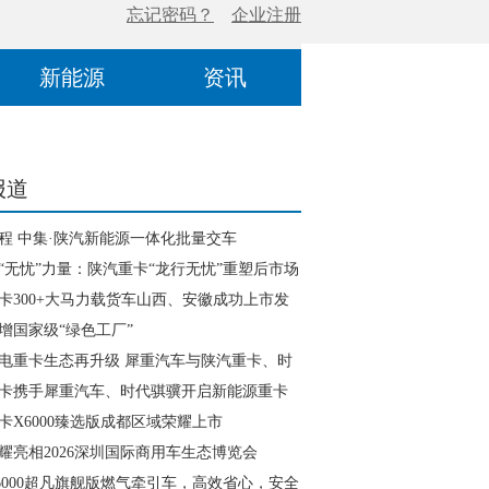
新能源
资讯
报道
程 中集·陕汽新能源一体化批量交车
“无忧”力量：陕汽重卡“龙行无忧”重塑后市场
生态
卡300+大马力载货车山西、安徽成功上市发
增国家级“绿色工厂”
电重卡生态再升级 犀重汽车与陕汽重卡、时
达成战略签约
卡携手犀重汽车、时代骐骥开启新能源重卡
卡X6000臻选版成都区域荣耀上市
耀亮相2026深圳国际商用车生态博览会
6000超凡旗舰版燃气牵引车，高效省心，安全