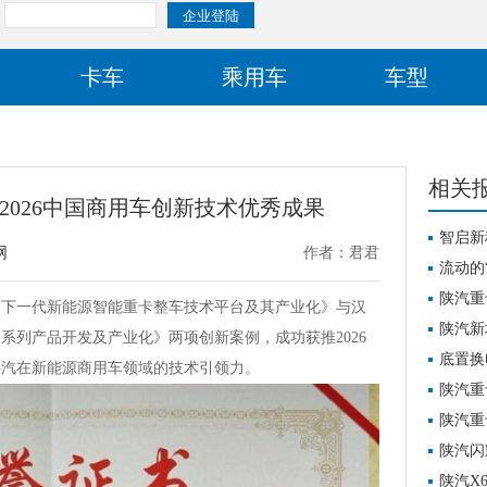
卡车
乘用车
车型
相关
2026中国商用车创新技术优秀成果
智启新
网
作者：君君
流动的
服务新
陕汽重
《下一代新能源智能重卡整车技术平台及其产业化》与汉
布！
陕汽新
系列产品开发及产业化》两项创新案例，成功获推2026
底置换
陕汽在新能源商用车领域的技术引领力。
代骐骥
陕汽重
新征程
陕汽重
陕汽闪
陕汽X