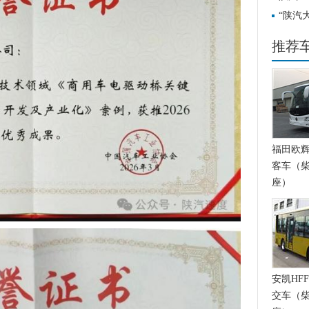
护航
“陕汽
推荐
福田欧辉BJ
客车（柴
座）
安凯HFF
交车（柴