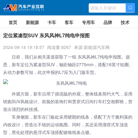
首页
新能源
卡车
客车
专用车
品牌
技术
定位紧凑型SUV 东风风神L7纯电申报图
2024-09-14 19:18:57
阅读量:8267
来源:新能源汽车网
日前，我们从相关渠道获取了一组 东风风神L7纯电申报图。据
悉，新车定位为紧凑型SUV，轴距轴距2775mm，搭配18英寸轮圈。
从动力参数可知，此次申报的L7应为入门版车型。
外观方面，新车沿用了插混版的外观，整体线条简约大气，采用
轿跑SUV风格设计。前脸的装饰灯和贯穿式日间行车灯交相辉映，营
造出强烈的科技感。
车身侧面，新车在门板处采用硬朗的线条，搭配下方干脆利落的
内收设计，营造出不错的运动氛围。同时，其还采用溜背式车顶造
型，黑化处理的悬浮式车顶搭配镀铬线条点缀。