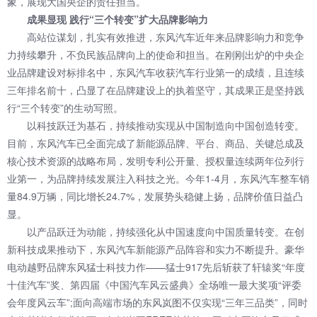
象，展现大国央企的责任担当。
成果显现 践行“三个转变”扩大品牌影响力
高站位谋划，扎实有效推进，东风汽车近年来品牌影响力和竞争
力持续攀升，不负民族品牌向上的使命和担当。在刚刚出炉的中央企
业品牌建设对标排名中，东风汽车收获汽车行业第一的成绩，且连续
三年排名前十，凸显了在品牌建设上的执着坚守，其成果正是坚持践
行“三个转变”的生动写照。
以科技跃迁为基石，持续推动实现从中国制造向中国创造转变。
目前，东风汽车已全面完成了新能源品牌、平台、商品、关键总成及
核心技术资源的战略布局，发明专利公开量、授权量连续两年位列行
业第一，为品牌持续发展注入科技之光。今年1-4月，东风汽车整车销
量84.9万辆，同比增长24.7%，发展势头稳健上扬，品牌价值日益凸
显。
以产品跃迁为动能，持续强化从中国速度向中国质量转变。在创
新科技成果推动下，东风汽车新能源产品阵容和实力不断提升。豪华
电动越野品牌东风猛士科技力作——猛士917先后斩获了轩辕奖“年度
十佳汽车”奖、第四届《中国汽车风云盛典》全场唯一最大奖项“评委
会年度风云车”;面向高端市场的东风岚图不仅实现“三年三品类”，同时