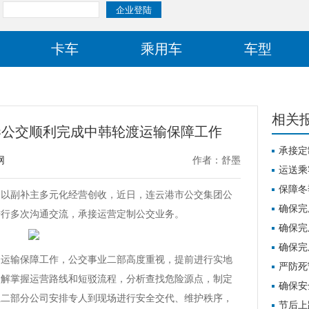
卡车
乘用车
车型
相关
港公交顺利完成中韩轮渡运输保障工作
承接定
网
作者：舒墨
输保障
运送乘
输保障
保障冬
，以副补主多元化经营创收，近日，连云港市公交集团公
机务大
确保完
进行多次沟通交流，承接运营定制公交业务。
启“决战
确保完
启“决战
确保完
全运输保障工作，公交事业二部高度重视，提前进行实地
启“决战
严防死
了解掌握运营路线和短驳流程，分析查找危险源点，制定
合检查
确保安
业二部分公司安排专人到现场进行安全交代、维护秩序，
急处置
节后上