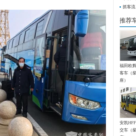
安全检
抓客流
学季”
推荐
福田欧辉BJ
客车（柴
座）
安凯HFF
交车（柴