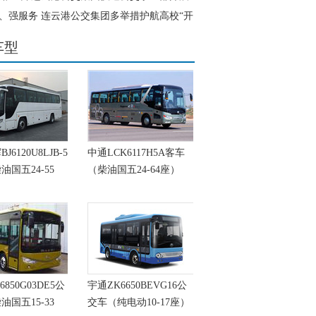
查
、强服务 连云港公交集团多举措护航高校“开
车型
6120U8LJB-5
中通LCK6117H5A客车
油国五24-55
（柴油国五24-64座）
6850G03DE5公
宇通ZK6650BEVG16公
油国五15-33
交车（纯电动10-17座）