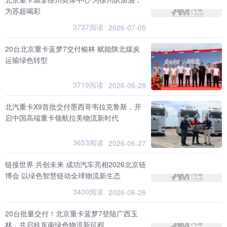
为苏超喝彩
3737阅读
2026-07-05
20台北京重卡蓝梦7交付榆林 赋能陕北煤炭
运输绿色转型
3719阅读
2026-06-28
北汽重卡X9首批交付墨西哥韦拉克鲁斯，开
启中国高端重卡领航拉美物流新时代
3653阅读
2026-06-27
链接世界 共创未来 成功汽车亮相2026北京链
博会 以绿色智慧链动全球物流新生态
3400阅读
2026-06-26
20台批量交付！北京重卡蓝梦7登陆广西玉
林，共启桂东南绿色物流新征程