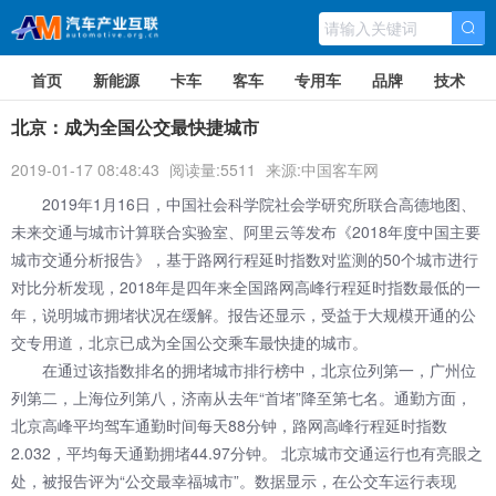
首页
新能源
卡车
客车
专用车
品牌
技术
北京：成为全国公交最快捷城市
2019-01-17 08:48:43
阅读量:5511
来源:中国客车网
2019年1月16日，中国社会科学院社会学研究所联合高德地图、
未来交通与城市计算联合实验室、阿里云等发布《2018年度中国主要
城市交通分析报告》，基于路网行程延时指数对监测的50个城市进行
对比分析发现，2018年是四年来全国路网高峰行程延时指数最低的一
年，说明城市拥堵状况在缓解。报告还显示，受益于大规模开通的公
交专用道，北京已成为全国公交乘车最快捷的城市。
在通过该指数排名的拥堵城市排行榜中，北京位列第一，广州位
列第二，上海位列第八，济南从去年“首堵”降至第七名。通勤方面，
北京高峰平均驾车通勤时间每天88分钟，路网高峰行程延时指数
2.032，平均每天通勤拥堵44.97分钟。 北京城市交通运行也有亮眼之
处，被报告评为“公交最幸福城市”。数据显示，在公交车运行表现