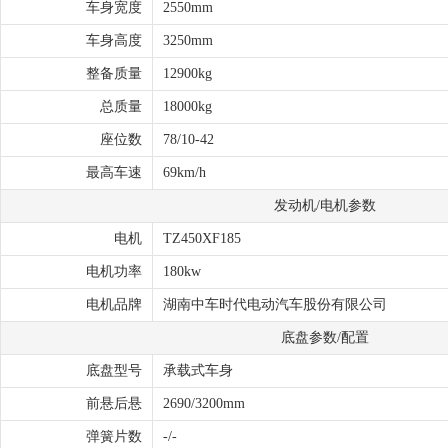
车身宽度
2550mm
车身高度
3250mm
整备质量
12900kg
总质量
18000kg
座位数
78/10-42
最高车速
69km/h
发动机/电机参数
电机
TZ450XF185
电机功率
180kw
电机品牌
湖南中车时代电动汽车股份有限公司
底盘参数/配置
底盘型号
承载式车身
前悬后悬
2690/3200mm
弹簧片数
-/-