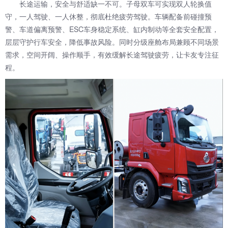
长途运输，安全与舒适缺一不可。子母双车可实现双人轮换值
守，一人驾驶、一人休整，彻底杜绝疲劳驾驶。车辆配备前碰撞预
警、车道偏离预警、ESC车身稳定系统、缸内制动等全套安全配置，
层层守护行车安全，降低事故风险。同时分级座舱布局兼顾不同场景
需求，空间开阔、操作顺手，有效缓解长途驾驶疲劳，让卡友专注征
程。