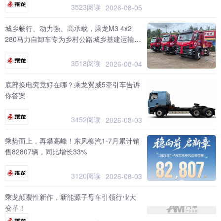
3523阅读
2026-08-05
城乡畅行、动力强、高承载，乘龙M3 4x2
280马力自卸车专为乡村公路城乡基建运输而
生
3518阅读
2026-08-04
底部换电究竟好在哪？乘龙翼威5牵引车告诉
你答案
3452阅读
2026-08-03
乘势而上，再攀高峰！东风柳汽1-7月累计销
售82807辆，同比增长33%
3120阅读
2026-08-03
乘龙颠覆性新作，新能源子母车引领行业大
变革！