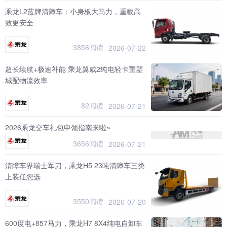
乘龙L2蓝牌清障车：小身板大马力，重载高
效更安全
3858阅读
2026-07-22
超长续航+极速补能 乘龙翼威2纯电轻卡重塑
城配物流效率
82阅读
2026-07-21
2026乘龙交车礼包申领指南来啦~
3656阅读
2026-07-21
清障车界瑞士军刀，乘龙H5 23吨清障车三类
上装任您选
3550阅读
2026-07-20
600度电+857马力，乘龙H7 8X4纯电自卸车