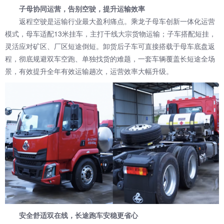
子母协同运营，告别空驶，提升运输效率
返程空驶是运输行业最大盈利痛点。乘龙子母车创新一体化运营
模式，母车适配13米挂车，主打干线大宗货物运输；子车搭配短挂，
灵活应对矿区、厂区短途倒短。卸货后子车可直接搭载于母车底盘返
程，彻底规避双车空跑、单独找货的难题，一套车辆覆盖长短途全场
景，有效提升全年有效运输趟次，运营效率大幅升级。
安全舒适双在线，长途跑车安稳更省心