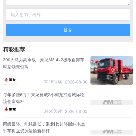
提交
精彩推荐
300大马力高承载，乘龙M3 4×2极限自卸车
助您领先创富
3219阅读
2026-08-06
每年多赚6万！乘龙翼威2小霸龙打造城际物
流创富标杆
3469阅读
2026-08-05
同级最轻、能耗最低，乘龙H5超轻版纯电牵
引车树立资源运输新标杆