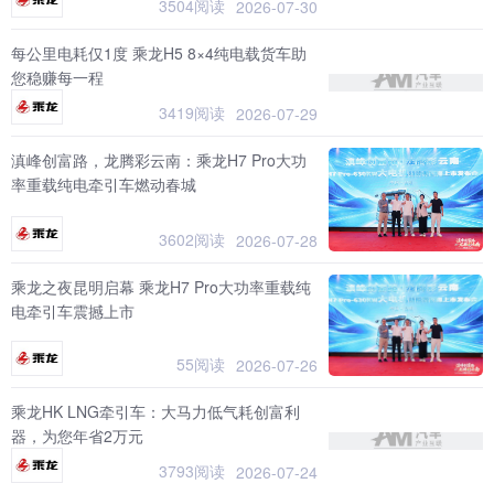
3504阅读
2026-07-30
每公里电耗仅1度 乘龙H5 8×4纯电载货车助
您稳赚每一程
3419阅读
2026-07-29
滇峰创富路，龙腾彩云南：乘龙H7 Pro大功
率重载纯电牵引车燃动春城
3602阅读
2026-07-28
乘龙之夜昆明启幕 乘龙H7 Pro大功率重载纯
电牵引车震撼上市
55阅读
2026-07-26
乘龙HK LNG牵引车：大马力低气耗创富利
器，为您年省2万元
3793阅读
2026-07-24