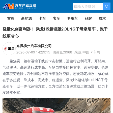
首页
新能源
卡车
客车
专用车
品牌
技术
轻量化创富利器！ 乘龙H5超轻版2.0LNG子母牵引车，跑干
线更省心
东风柳州汽车有限公司
2026-07-09 14:29:15
阅读量:3968
来源:中国卡车网
跑煤炭、钢材运输干线的卡友都懂，运输行业利润薄、开销杂。
气价波动、高速通行成本高、车辆自重受限拉货少、返程空驶、长途
跑车疲劳危险，种种问题不断压缩盈利空间。想要稳定增收，核心就
在于多拉货、降成本、高效率、稳运营。
乘龙
H5超轻版2.0LNG子母
牵引车，以一体化运输方案，全方位适配资源重载运输场景，助力卡
友踏实创富。