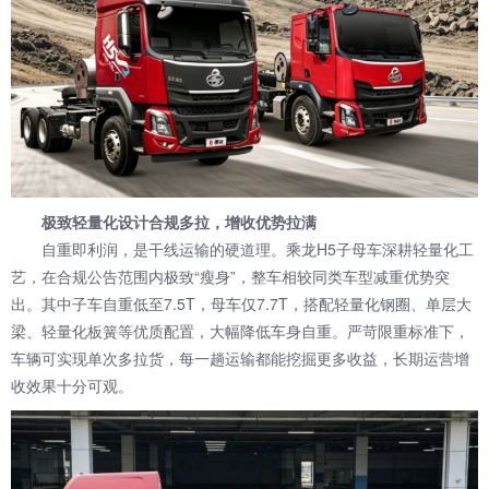
极致轻量化设计合规多拉，增收优势拉满
自重即利润，是干线运输的硬道理。乘龙H5子母车深耕轻量化工
艺，在合规公告范围内极致“瘦身”，整车相较同类车型减重优势突
出。其中子车自重低至7.5T，母车仅7.7T，搭配轻量化钢圈、单层大
梁、轻量化板簧等优质配置，大幅降低车身自重。严苛限重标准下，
车辆可实现单次多拉货，每一趟运输都能挖掘更多收益，长期运营增
收效果十分可观。