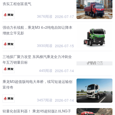
夯实工程创富底气
3676阅读
2026-07-17
强动力长续航，乘龙M3 6×2纯电自卸让降本
增效立竿见影
3930阅读
2026-07-15
三地探厂聚力攻坚 东风柳汽乘龙全力冲刺全
年五万销量目标
445阅读
2026-07-14
乘龙M3超值版纯电大单桥，续写短途运输创
富传奇
3457阅读
2026-07-14
轻量化创富利器！ 乘龙H5超轻版2.0LNG子