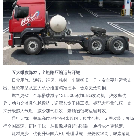
五大维度降本，全链路压缩运营开销
日常用气、通行、维保、耗材、车辆折旧，是卡友主要的运营支
出。这款车型从五大核心维度精准控本，告别无效耗损。
燃气更省：全车搭载潍柴13L 500马力LNG发动机，热效率优
异，动力充沛且气耗经济，适配长途干线工况。标配大容量气瓶，支
持升级超大气瓶，减少加气频次，兼顾省钱与运输时效。
通行无忧：整车高度严控在4米以内，尺寸合规，无需改装，可畅
行全国高速、矿区干线，从根源规避超限罚款，通行成本更稳定。
耗材更少：优化升级国六B后处理系统，燃烧效率高，尿素消耗