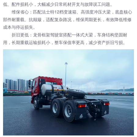
低、配件损耗小，大幅减少日常耗材开支与故障误工问题。
维保省心：匹配法士特12档变速箱、高强度冲压大梁，底盘核心
部件耐重载、抗颠簸，适配复杂路况，维保周期更长，有效降低维修
成本与停运损失。
折旧更低：龙骨框架驾驶室搭配一体式大梁，车身结构坚固耐
用，长期重载运输损耗小，整车保值率更高，减少资产折旧亏损。