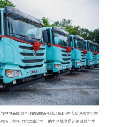
与中旭新能源合作的500辆开瑞江豚E7物流车迎来首批交
流网络，替换传统燃油运力，助力区域交通运输减排与生