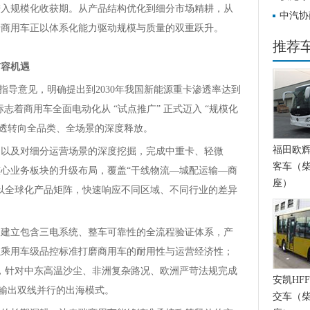
进入规模化收获期。从产品结构优化到细分市场精耕，从
布会重
中汽协
瑞商用车正以体系化能力驱动规模与质量的双重跃升。
破局三
推荐
扩容机遇
发展指导意见，明确提出到2030年我国新能源重卡渗透率达到
标志着商用车全面电动化从 “试点推广” 正式迈入 “规模化
渗透转向全品类、全场景的深度释放。
福田欧辉BJ
，以及对细分运营场景的深度挖掘，完成中重卡、轻微
客车（柴
核心业务板块的升级布局，覆盖“干线物流—城配运输—商
座）
以全球化产品矩阵，快速响应不同区域、不同行业的差异
，建立包含三电系统、整车可靠性的全流程验证体系，产
以乘用车级品控标准打磨商用车的耐用性与运营经济性；
制，针对中东高温沙尘、非洲复杂路况、欧洲严苛法规完成
安凯HFF
件输出双线并行的出海模式。
交车（柴