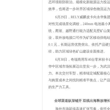
态环境联防联治。规模化新能源运力投
效率，也将进一步补齐区域绿色物流运
6月29日，RELY威麟皮卡向永华集团
对性完成场景化调校，240mm 电池最小离
统，爬坡、越野通行能力适配戈壁矿山复杂地
业，双外放电接口可作为矿区移动供电
0.1 元，长期运营优势突出。依托产
径，助力区域绿色矿山建设全面推进。
6月30日，奇瑞商用车40台零米
华中区域市场拓展迈出坚实一步，为武
力。本次交付车型，精准锚定城配最核心
与购置成本之间找到精准平衡点，让产
的生产力工具。
全球渠道纵深铺开 双线出海释放增
海外市场延续高速扩张节奏，依托