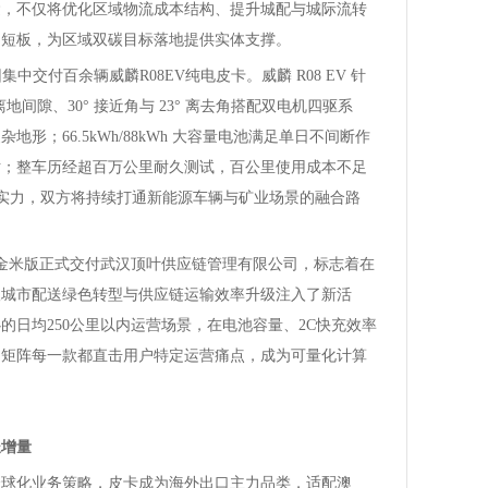
运，不仅将优化区域物流成本结构、提升城配与城际流转
力短板，为区域双碳目标落地提供实体支撑。
集中交付百余辆威麟R08EV纯电皮卡。威麟 R08 EV 针
地间隙、30° 接近角与 23° 离去角搭配双电机四驱系
形；66.5kWh/88kWh 大容量电池满足单日不间断作
站；整车历经超百万公里耐久测试，百公里使用成本不足
品硬实力，双方将持续打通新能源车辆与矿业场景的融合路
轻卡金米版正式交付武汉顶叶供应链管理有限公司，标志着在
汉城市配送绿色转型与供应链运输效率升级注入了新活
的日均250公里以内运营场景，在电池容量、2C快充效率
品矩阵每一款都直击用户特定运营痛点，成为可量化计算
长增量
全球化业务策略，皮卡成为海外出口主力品类，适配澳