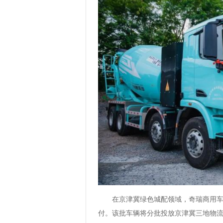
在京津冀绿色城配领域，奇瑞商用车
付。该批车辆将分批投放京津冀三地物