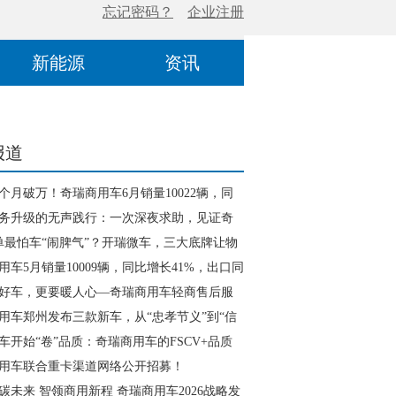
新能源
资讯
报道
个月破万！奇瑞商用车6月销量10022辆，同
1%，出口同比增长146%
务升级的无声践行：一次深夜求助，见证奇
24小时守护
爆单最怕车“闹脾气”？开瑞微车，三大底牌让物
赢618
用车5月销量10009辆，同比增长41%，出口同
12%！
好车，更要暖人心—奇瑞商用车轻商售后服
升级
用车郑州发布三款新车，从“忠孝节义”到“信
的物流新叙事
车开始“卷”品质：奇瑞商用车的FSCV+品质
略为何是一记破局重锤？
用车联合重卡渠道网络公开招募！
碳未来 智领商用新程 奇瑞商用车2026战略发