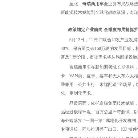
至此，
奇瑞商用车
全业务布局战略
新能源技术赋能到全球化战略纵深，奇
政策锚定产业航向 全维度布局抢抓
6月12日，11 部门联合印发产业
40%、保有量突破160万辆的发展目标，
普及” 新阶段，市场需求将从局部场景
奇瑞商用车在新能源领域长期深耕
卡、VAN类、皮卡、客车和无人车六大
乘兼用—公共出行—末端配送”全场景，
化、定制化需求。
品质层面，依托奇瑞集团技术赋能
品经过极端环境、百万公里严苛测试，
海外端落实 “一国一策” 属地化开发机
专项调校，同步推进整车出口、KD 散