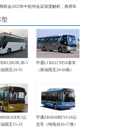
磅启幕
商联会2025年中杭州会议深度解析，商用车
重奏下的产业变革
车型
6120U8LJB-5
中通LCK6117H5A客车
油国五24-55
（柴油国五24-64座）
6850G03DE5公
宇通ZK6650BEVG16公
油国五15-33
交车（纯电动10-17座）